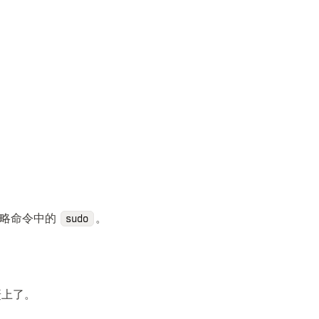
省略命令中的
。
sudo
于赶上了。