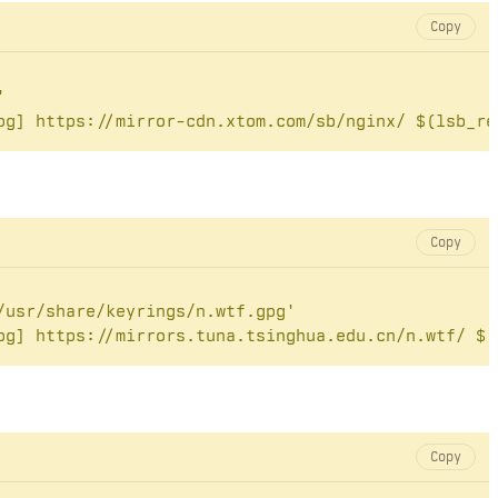
Copy
'
pg] https://mirror-cdn.xtom.com/sb/nginx/ $(lsb_re
Copy
/usr/share/keyrings/n.wtf.gpg'
pg] https://mirrors.tuna.tsinghua.edu.cn/n.wtf/ $(
Copy