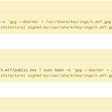
 -c 
'gpg --dearmor > /usr/share/keyrings/n.wtf.gpg
rchitecture) signed-by=/usr/share/keyrings/n.wtf.g
/n.wtf/public.key | 
sudo
 bash -c 
'gpg --dearmor > 
rchitecture) signed-by=/usr/share/keyrings/n.wtf.g