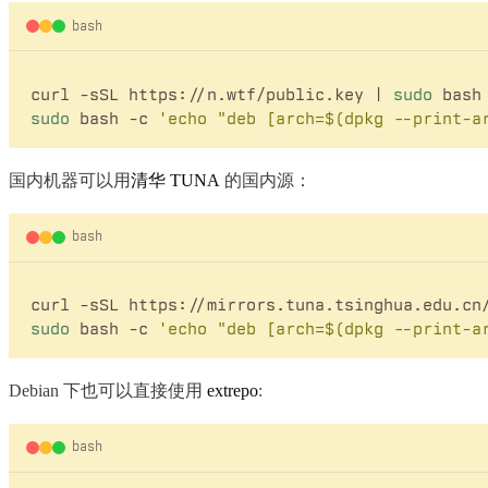
bash
curl -sSL https://n.wtf/public.key | 
sudo
 bash
sudo
 bash -c 
'echo "deb [arch=$(dpkg --print-a
国内机器可以用
清华 TUNA
的国内源：
bash
curl -sSL https://mirrors.tuna.tsinghua.edu.cn
sudo
 bash -c 
'echo "deb [arch=$(dpkg --print-a
Debian 下也可以直接使用
extrepo
:
bash