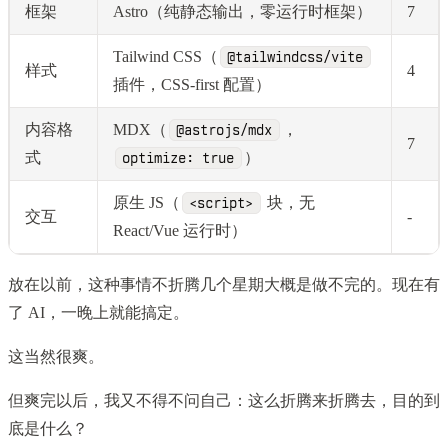
框架
Astro（纯静态输出，零运行时框架）
7
Tailwind CSS（
@tailwindcss/vite
样式
4
插件，CSS-first 配置）
内容格
MDX（
，
@astrojs/mdx
7
式
）
optimize: true
原生 JS（
块，无
<script>
交互
-
React/Vue 运行时）
放在以前，这种事情不折腾几个星期大概是做不完的。现在有
了 AI，一晚上就能搞定。
这当然很爽。
但爽完以后，我又不得不问自己：这么折腾来折腾去，目的到
底是什么？