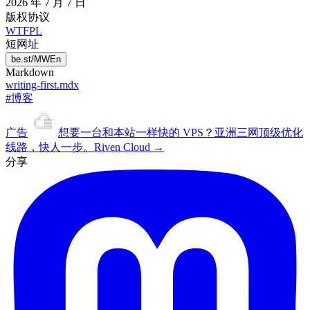
2026 年 7 月 7 日
版权协议
WTFPL
短网址
be.st/MWEn
Markdown
writing-first.mdx
#博客
广告
想要一台和本站
一样快
的 VPS？
亚洲三网顶级优化
线路，快人一步。
Riven Cloud →
分享