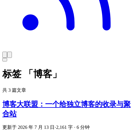
标签 「博客」
共 3 篇文章
博客大联盟：一个给独立博客的收录与聚
合站
更新于 2026 年 7 月 13 日
·
2,161 字 · 6 分钟