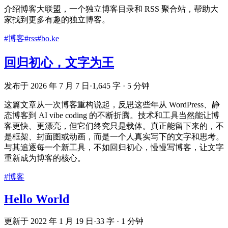
介绍博客大联盟，一个独立博客目录和 RSS 聚合站，帮助大
家找到更多有趣的独立博客。
#博客
#rss
#bo.ke
回归初心，文字为王
发布于 2026 年 7 月 7 日
·
1,645 字 · 5 分钟
这篇文章从一次博客重构说起，反思这些年从 WordPress、静
态博客到 AI vibe coding 的不断折腾。技术和工具当然能让博
客更快、更漂亮，但它们终究只是载体。真正能留下来的，不
是框架、封面图或动画，而是一个人真实写下的文字和思考。
与其追逐每一个新工具，不如回归初心，慢慢写博客，让文字
重新成为博客的核心。
#博客
Hello World
更新于 2022 年 1 月 19 日
·
33 字 · 1 分钟