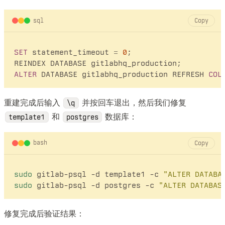
sql
Copy
SET
 statement_timeout 
=
0
;

ALTER
 DATABASE gitlabhq_production REFRESH 
COL
重建完成后输入
并按回车退出，然后我们修复
\q
和
数据库：
template1
postgres
bash
Copy
sudo
 gitlab-psql -d template1 -c 
"ALTER DATABA
sudo
 gitlab-psql -d postgres -c 
"ALTER DATABAS
修复完成后验证结果：