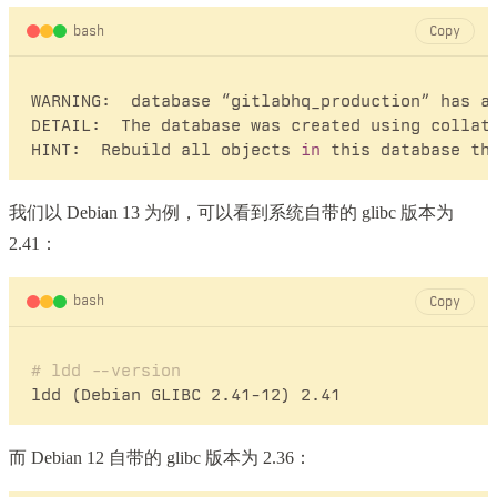
bash
Copy
WARNING:  database “gitlabhq_production” has a 
DETAIL:  The database was created using collati
HINT:  Rebuild all objects 
in
我们以 Debian 13 为例，可以看到系统自带的 glibc 版本为
2.41：
bash
Copy
# ldd --version
而 Debian 12 自带的 glibc 版本为 2.36：