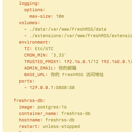
logging:
options:
max-size:
10m
volumes:
-
./data:/var/www/FreshRSS/data
-
./extensions:/var/www/FreshRSS/extensi
environment:
TZ:
Etc/UTC
CRON_MIN:
'3,33'
TRUSTED_PROXY:
172.16
.0
.1
/12
192.168
.0
.1
ADMIN_EMAIL:
你的邮箱
BASE_URL:
你的
FreshRSS
访问地址
ports:
-
127.0
.0
.1
:8080:80
freshrss-db:
image:
postgres:16
container_name:
freshrss-db
hostname:
freshrss-db
restart:
unless-stopped