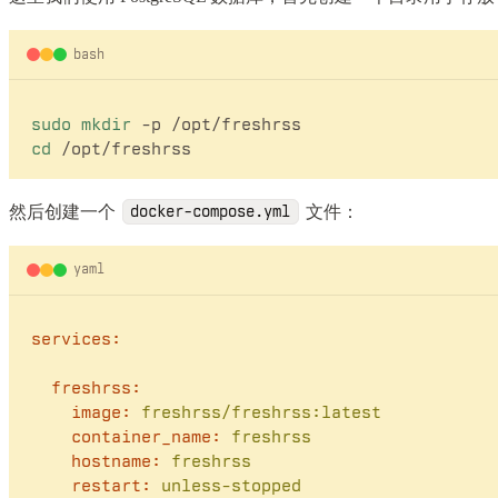
bash
sudo
mkdir
cd
然后创建一个
文件：
docker-compose.yml
yaml
services:
freshrss:
image:
freshrss/freshrss:latest
container_name:
freshrss
hostname:
freshrss
restart:
unless-stopped