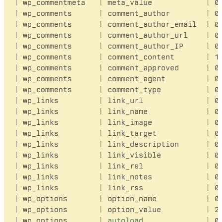
| wp_commentmeta   | meta_value            | 0 
| wp_comments      | comment_author        | 0 
| wp_comments      | comment_author_email  | 0 
| wp_comments      | comment_author_url    | 0 
| wp_comments      | comment_author_IP     | 0 
| wp_comments      | comment_content       | 15
| wp_comments      | comment_approved      | 0 
| wp_comments      | comment_agent         | 0 
| wp_comments      | comment_type          | 0 
| wp_links         | link_url              | 0 
| wp_links         | link_name             | 0 
| wp_links         | link_image            | 0 
| wp_links         | link_target           | 0 
| wp_links         | link_description      | 0 
| wp_links         | link_visible          | 0 
| wp_links         | link_rel              | 0 
| wp_links         | link_notes            | 0 
| wp_links         | link_rss              | 0 
| wp_options       | option_name           | 0 
| wp_options       | option_value          | 2 
| wp_options       | 
autoload
              | 0 