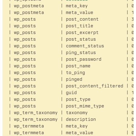
| wp_postmeta      | meta_key              | 0 
| wp_postmeta      | meta_value            | 1 
| wp_posts         | post_content          | 33
| wp_posts         | post_title            | 0 
| wp_posts         | post_excerpt          | 0 
| wp_posts         | post_status           | 0 
| wp_posts         | comment_status        | 0 
| wp_posts         | ping_status           | 0 
| wp_posts         | post_password         | 0 
| wp_posts         | post_name             | 0 
| wp_posts         | to_ping               | 0 
| wp_posts         | pinged                | 0 
| wp_posts         | post_content_filtered | 0 
| wp_posts         | guid                  | 19
| wp_posts         | post_type             | 0 
| wp_posts         | post_mime_type        | 0 
| wp_term_taxonomy | taxonomy              | 0 
| wp_term_taxonomy | description           | 0 
| wp_termmeta      | meta_key              | 0 
| wp_termmeta      | meta_value            | 0 