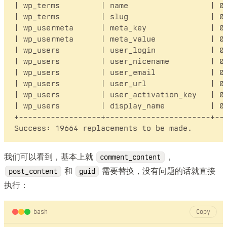
| wp_terms         | name                  | 0 
| wp_terms         | slug                  | 0 
| wp_usermeta      | meta_key              | 0 
| wp_usermeta      | meta_value            | 0 
| wp_users         | user_login            | 0 
| wp_users         | user_nicename         | 0 
| wp_users         | user_email            | 0 
| wp_users         | user_url              | 0 
| wp_users         | user_activation_key   | 0 
| wp_users         | display_name          | 0 
+------------------+-----------------------+---
我们可以看到，基本上就
，
comment_content
和
需要替换，没有问题的话就直接
post_content
guid
执行：
bash
Copy