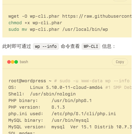
chmod
sudo
mv
此时即可通过
命令查看
信息：
wp --info
WP-CLI
bash
Copy
root@wordpress ~ 
# sudo -u www-data wp --info
OS:	Linux 5.10.0-11-cloud-amd64 
#1 SMP Deb
Shell:	/usr/sbin/nologin

PHP binary:	/usr/bin/php8.1

PHP version:	8.1.3

php.ini used:	/etc/php/8.1/cli/php.ini

MySQL binary:	/usr/bin/mysql

MySQL version:	mysql  Ver 15.1 Distrib 10.
SQL modes:	
