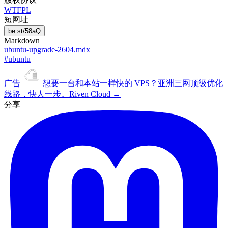
WTFPL
短网址
be.st/58aQ
Markdown
ubuntu-upgrade-2604.mdx
#ubuntu
广告
想要一台和本站
一样快
的 VPS？
亚洲三网顶级优化
线路，快人一步。
Riven Cloud →
分享