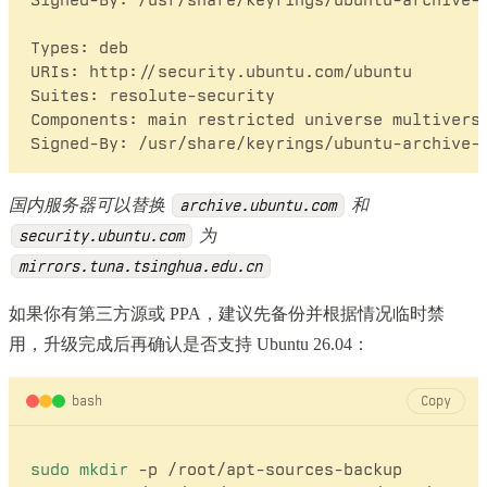
Types: deb

URIs: http://security.ubuntu.com/ubuntu

Suites: resolute-security

Components: main restricted universe multiverse
国内服务器可以替换
和
archive.ubuntu.com
为
security.ubuntu.com
mirrors.tuna.tsinghua.edu.cn
如果你有第三方源或 PPA，建议先备份并根据情况临时禁
用，升级完成后再确认是否支持 Ubuntu 26.04：
bash
Copy
sudo
mkdir