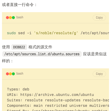
或者直接一行命令：
bash
Copy
sudo
 sed -i 
's/noble/resolute/g'
使用
格式的源文件
DEB822
应该是类似这
/etc/apt/sources.list.d/ubuntu.sources
样的：
bash
Copy
Types: deb

URIs: https://archive.ubuntu.com/ubuntu

Suites: resolute resolute-updates resolute-back
Components: main restricted universe multiverse
Signed-By: /usr/share/keyrings/ubuntu-archive-k