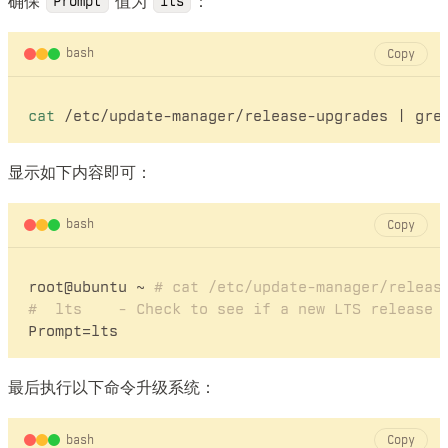
确保
值为
：
Prompt
lts
bash
Copy
cat
显示如下内容即可：
bash
Copy
root@ubuntu ~ 
# cat /etc/update-manager/releas
#  lts    - Check to see if a new LTS release 
最后执行以下命令升级系统：
bash
Copy