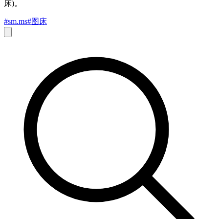
床)。
#sm.ms
#图床