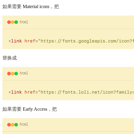
如果需要
Material icons
，把
html
<
link
href
=
"https://fonts.googleapis.com/icon?
替换成
html
<
link
href
=
"https://fonts.loli.net/icon?family
如果需要
Early Access
，把
html