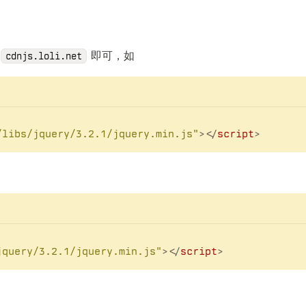
即可，如
cdnjs.loli.net
/libs/jquery/3.2.1/jquery.min.js"
>
</
script
>
jquery/3.2.1/jquery.min.js"
>
</
script
>