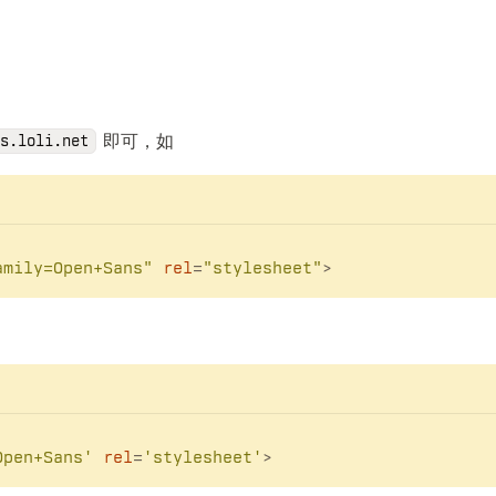
即可，如
s.loli.net
amily=Open+Sans"
rel
=
"stylesheet"
>
Open+Sans'
rel
=
'stylesheet'
>